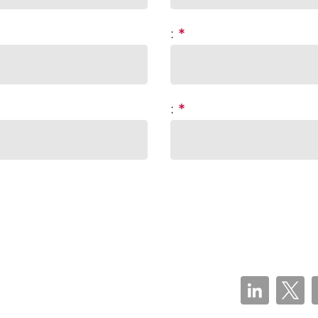
:
*
:
*