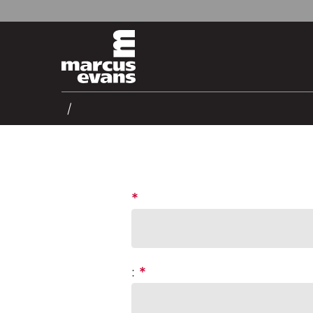
*
:
*