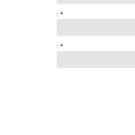
:
*
:
*