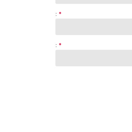
:
*
:
*