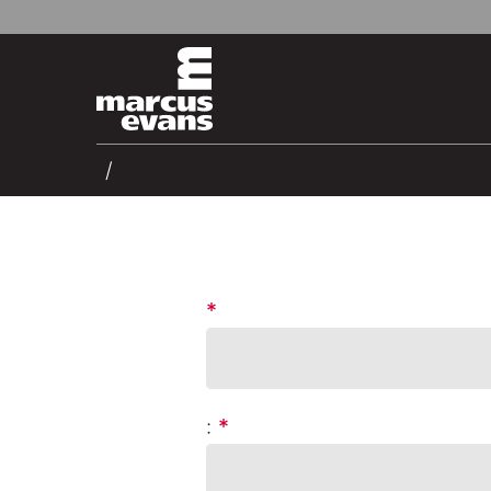
*
:
*