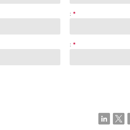
:
*
:
*